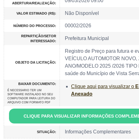
09/03/2026 09:00
ABERTURA/REALIZAÇÃO:
Não Disponível
VALOR ESTIMADO (R$):
00002/2026
NÚMERO DO PROCESSO:
REPARTIÇÃO/SETOR
Prefeitura Municipal
INTERESSADO:
Registro de Preço para futura e e
VEÍCULO AUTOMOTOR NOVO, 
OBJETO DA LICITAÇÃO:
ANO/MODELO 2025 /2026 TIPO P
saúde do Município de Vista Ser
BAIXAR DOCUMENTO:
Clique aqui para visualizar o
E
É NECESSARIO TER UM
Anexado
SOFTWARE INSTALADO NO SEU
COMPUTADOR PARA LEITURA DO
ARQUIVO COM FORMATO PDF
CLIQUE PARA VISUALIZAR INFORMAÇÕES COMPLEM
Informações Complementares
SITUAÇÃO: