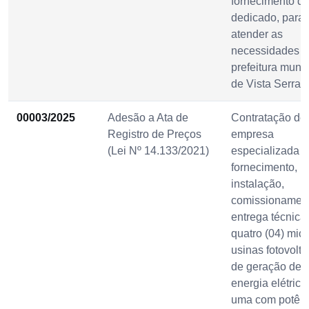
fornecimento de
dedicado, para
atender as
necessidades d
prefeitura munic
de Vista Serran
00003/2025
Adesão a Ata de
Contratação de
Registro de Preços
empresa
(Lei Nº 14.133/2021)
especializada p
fornecimento,
instalação,
comissionamen
entrega técnica
quatro (04) micr
usinas fotovolta
de geração de
energia elétrica
uma com potên