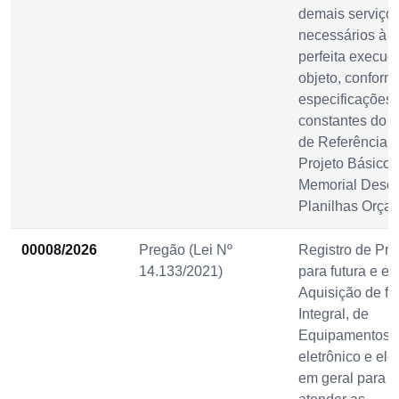
demais serviço
necessários à
perfeita execuç
objeto, conform
especificações
constantes do 
de Referência,
Projeto Básico,
Memorial Descri
Planilhas Orça
00008/2026
Pregão (Lei Nº
Registro de Pre
14.133/2021)
para futura e ev
Aquisição de f
Integral, de
Equipamentos
eletrônico e elét
em geral para