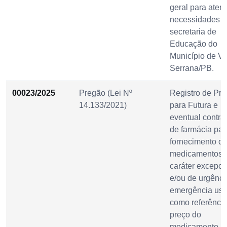
geral para aten
necessidades d
secretaria de
Educação do
Município de Vi
Serrana/PB.
00023/2025
Pregão (Lei Nº
Registro de Pr
14.133/2021)
para Futura e
eventual contra
de farmácia par
fornecimento d
medicamentos,
caráter excepci
e/ou de urgênci
emergência us
como referência
preço do
medicamento