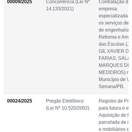
00009/2025
Concorrência (Lei Nº
Contratação de
14.133/2021)
empresa
especializada p
os serviços de 
de engenharia 
Reforma e Ampl
das Escolas (
GIL XAVIER D
FARIAS, SALA
MARQUES DE
MEDEIROS) no
Município de Vi
Serrana/PB.
00024/2025
Pregão Eletrônico
Registro de Pre
(Lei Nº 10.520/2002)
para futura e ev
Aquisição de f
parcelada de m
e mobiliários e