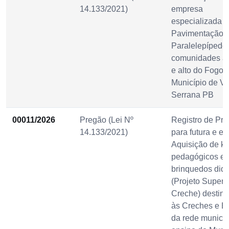
14.133/2021)
empresa
especializada p
Pavimentação 
Paralelepípedo
comunidades ac
e alto do Fogo 
Município de Vi
Serrana PB
00011/2026
Pregão (Lei Nº
Registro de Pre
14.133/2021)
para futura e ev
Aquisição de ki
pedagógicos e
brinquedos didá
(Projeto Super
Creche) destin
às Creches e E
da rede municip