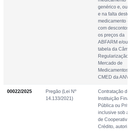
genérico e, ou s
e na falta deste,
medicamento ét
com descontos 
os preços da
ABFARM e/ou 
tabela da Câma
Regularização 
Mercado de
Medicamentos
CMED da ANVI
00022/2025
Pregão (Lei Nº
Contratação de
14.133/2021)
Instituição Fina
Pública ou Priv
inclusive sob a
de Cooperativa
Crédito, autoriz