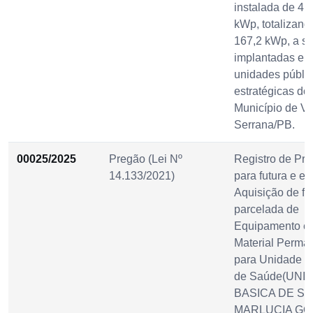
instalada de 41
kWp, totalizand
167,2 kWp, a s
implantadas em
unidades públi
estratégicas do
Município de Vi
Serrana/PB.
00025/2025
Pregão (Lei Nº
Registro de Pre
14.133/2021)
para futura e ev
Aquisição de f
parcelada de
Equipamento e
Material Perma
para Unidade B
de Saúde(UNI
BASICA DE S
MARLUCIA G