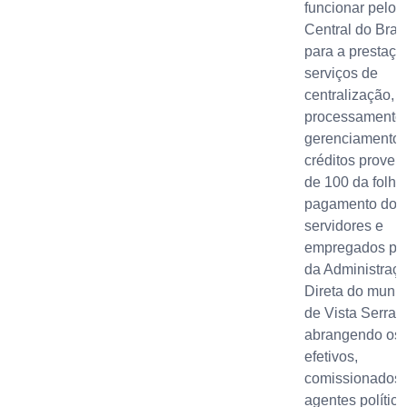
funcionar pelo
Central do Brasi
para a prestaçã
serviços de
centralização,
processamento
gerenciamento 
créditos proven
de 100 da folha
pagamento dos
servidores e
empregados púb
da Administraç
Direta do munic
de Vista Serran
abrangendo os
efetivos,
comissionados,
agentes político