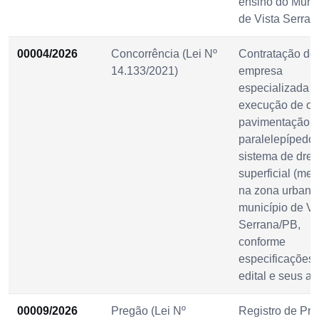
ensino do Munic
de Vista Serran
00004/2026
Concorrência (Lei Nº
Contratação de
14.133/2021)
empresa
especializada p
execução de ob
pavimentação 
paralelepípedo
sistema de dre
superficial (meio
na zona urbana
município de Vi
Serrana/PB,
conforme
especificações 
edital e seus a
00009/2026
Pregão (Lei Nº
Registro de Pre