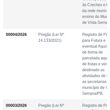
às Creches e E
da rede municip
ensino do Munic
de Vista Serran
00004/2026
Pregão (Lei Nº
Registro de Pr
14.133/2021)
para Futura e
eventual Aquisi
de forma de
parcelada aqui
de frutas e verd
destinado as
atividades de t
as secretarias 
município de Vi
Serrana/PB.
00003/2026
Pregão (Lei Nº
Registro de Pr