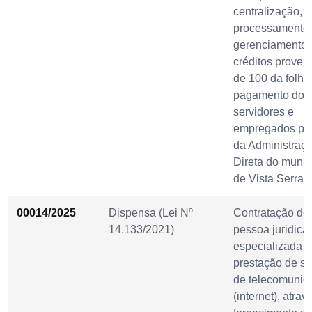
centralização,
processamento
gerenciamento 
créditos proven
de 100 da folha
pagamento dos
servidores e
empregados púb
da Administraç
Direta do munic
de Vista Serran
00014/2025
Dispensa (Lei Nº
Contratação de
14.133/2021)
pessoa juridica
especializada 
prestação de se
de telecomunic
(internet), atrav