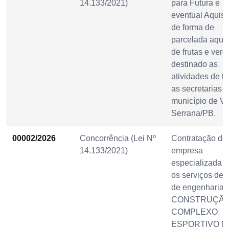
14.133/2021)
para Futura e
eventual Aquisi
de forma de
parcelada aqui
de frutas e verd
destinado as
atividades de t
as secretarias 
município de Vi
Serrana/PB.
00002/2026
Concorrência (Lei Nº
Contratação de
14.133/2021)
empresa
especializada p
os serviços de 
de engenharia 
CONSTRUÇÃO
COMPLEXO
ESPORTIVO N