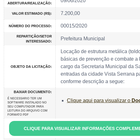
09/06/2020
ABERTURA/REALIZAÇÃO:
7.200,00
VALOR ESTIMADO (R$):
00015/2020
NÚMERO DO PROCESSO:
REPARTIÇÃO/SETOR
Prefeitura Municipal
INTERESSADO:
Locação de estrutura metálica (told
básicas de prevenção e combate a
cargo da Secretaria Municipal da Sa
OBJETO DA LICITAÇÃO:
entradas da cidade Vista Serrana par
conforme descrição a segue:
BAIXAR DOCUMENTO:
É NECESSARIO TER UM
Clique aqui para visualizar o
Doc
SOFTWARE INSTALADO NO
SEU COMPUTADOR PARA
LEITURA DO ARQUIVO COM
FORMATO PDF
CLIQUE PARA VISUALIZAR INFORMAÇÕES COMPLEM