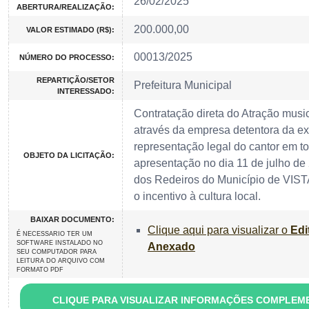
26/02/2025
ABERTURA/REALIZAÇÃO:
200.000,00
VALOR ESTIMADO (R$):
00013/2025
NÚMERO DO PROCESSO:
REPARTIÇÃO/SETOR
Prefeitura Municipal
INTERESSADO:
Contratação direta do Atração mu
através da empresa detentora da ex
representação legal do cantor em tod
OBJETO DA LICITAÇÃO:
apresentação no dia 11 de julho de 
dos Redeiros do Município de VI
o incentivo à cultura local.
BAIXAR DOCUMENTO:
Clique aqui para visualizar o
Edi
É NECESSARIO TER UM
SOFTWARE INSTALADO NO
Anexado
SEU COMPUTADOR PARA
LEITURA DO ARQUIVO COM
FORMATO PDF
CLIQUE PARA VISUALIZAR INFORMAÇÕES COMPLEM