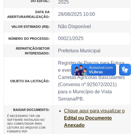
DO EDITAL:
2025
DATA DA
28/08/2025 10:00
ABERTURA/REALIZAÇÃO:
Não Disponível
VALOR ESTIMADO (R$):
00021/2025
NÚMERO DO PROCESSO:
REPARTIÇÃO/SETOR
Prefeitura Municipal
INTERESSADO:
Registro de Preços para Futura
e eventual Aquisição de
Carretas Agrícolas Basculantes
OBJETO DA LICITAÇÃO:
(Convenio nº.925072/2021)
para o Município de Vista
Serrana/PB.
BAIXAR DOCUMENTO:
Clique aqui para visualizar o
É NECESSARIO TER UM
Edital ou Documento
SOFTWARE INSTALADO NO
SEU COMPUTADOR PARA
Anexado
LEITURA DO ARQUIVO COM
FORMATO PDF