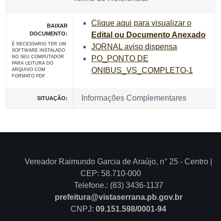
Clique aqui para visualizar o
BAIXAR
DOCUMENTO:
Edital ou Documento Anexado
É NECESSARIO TER UM
JORNAL aviso dispensa
SOFTWARE INSTALADO
NO SEU COMPUTADOR
PO_PONTO DE
PARA LEITURA DO
ONIBUS_VS_COMPLETO-1
ARQUIVO COM
FORMATO PDF
Informações Complementares
SITUAÇÃO:
Vereador Raimundo Garcia de Araújo, n° 25 - Centro |
CEP: 58.710-000
Telefone.: (83) 3436-1137
prefeitura@vistaserrana.pb.gov.br
CNPJ:
09.151.598/0001-94