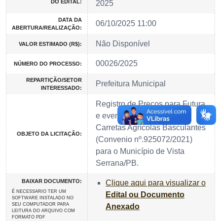
DO EDITAL:
2025
DATA DA
06/10/2025 11:00
ABERTURA/REALIZAÇÃO:
Não Disponível
VALOR ESTIMADO (R$):
00026/2025
NÚMERO DO PROCESSO:
REPARTIÇÃO/SETOR
Prefeitura Municipal
INTERESSADO:
Registro de Preços para Futura
e eventual Aquisição de
Carretas Agrícolas Basculantes
OBJETO DA LICITAÇÃO:
(Convenio nº.925072/2021)
para o Município de Vista
Serrana/PB.
BAIXAR DOCUMENTO:
Clique aqui para visualizar o
É NECESSARIO TER UM
Edital ou Documento
SOFTWARE INSTALADO NO
SEU COMPUTADOR PARA
Anexado
LEITURA DO ARQUIVO COM
FORMATO PDF