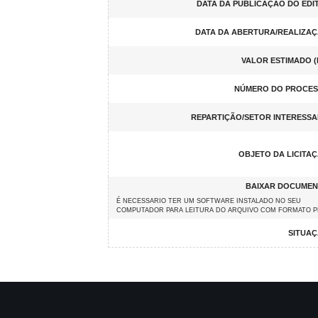
DATA DA PUBLICAÇÃO DO EDI
DATA DA ABERTURA/REALIZAÇ
VALOR ESTIMADO (
NÚMERO DO PROCES
REPARTIÇÃO/SETOR INTERESSA
OBJETO DA LICITA
BAIXAR DOCUMEN
É NECESSARIO TER UM SOFTWARE INSTALADO NO SEU
COMPUTADOR PARA LEITURA DO ARQUIVO COM FORMATO 
SITUAÇ