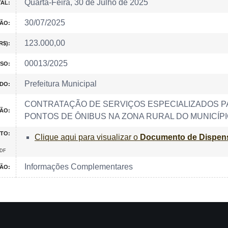
Quarta-Feira, 30 de Julho de 2025
TAL:
30/07/2025
ÃO:
123.000,00
R$):
00013/2025
SO:
Prefeitura Municipal
DO:
CONTRATAÇÃO DE SERVIÇOS ESPECIALIZADOS P
ÇÃO:
PONTOS DE ÔNIBUS NA ZONA RURAL DO MUNICÍPIO
TO:
Clique aqui para visualizar o
Documento de Dispen
PDF
Informações Complementares
ÃO: