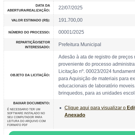
DATA DA
22/07/2025
ABERTURA/REALIZAÇÃO:
191.700,00
VALOR ESTIMADO (R$):
00001/2025
NÚMERO DO PROCESSO:
REPARTIÇÃO/SETOR
Prefeitura Municipal
INTERESSADO:
Adesão à ata de registro de preços
proveniente do processo administr
Licitação nº. 00023/2024 fundament
OBJETO DA LICITAÇÃO:
para Aquisição de materiais para e
educacionais de laboratório moveis
brinquedos, para as unidades escol
BAIXAR DOCUMENTO:
Clique aqui para visualizar o
Edi
É NECESSARIO TER UM
SOFTWARE INSTALADO NO
Anexado
SEU COMPUTADOR PARA
LEITURA DO ARQUIVO COM
FORMATO PDF