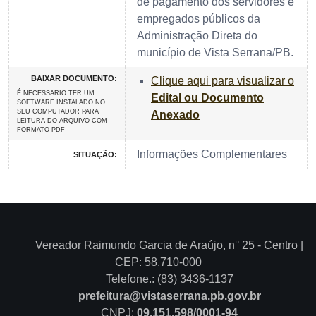
de pagamento dos servidores e
empregados públicos da
Administração Direta do
município de Vista Serrana/PB.
BAIXAR DOCUMENTO:
Clique aqui para visualizar o
É NECESSARIO TER UM
Edital ou Documento
SOFTWARE INSTALADO NO
SEU COMPUTADOR PARA
Anexado
LEITURA DO ARQUIVO COM
FORMATO PDF
Informações Complementares
SITUAÇÃO:
Vereador Raimundo Garcia de Araújo, n° 25 - Centro |
CEP: 58.710-000
Telefone.: (83) 3436-1137
prefeitura@vistaserrana.pb.gov.br
CNPJ:
09.151.598/0001-94