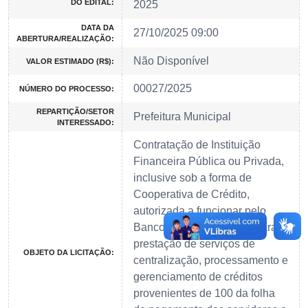
DO EDITAL:
2025
DATA DA
27/10/2025 09:00
ABERTURA/REALIZAÇÃO:
Não Disponível
VALOR ESTIMADO (R$):
00027/2025
NÚMERO DO PROCESSO:
REPARTIÇÃO/SETOR
Prefeitura Municipal
INTERESSADO:
Contratação de Instituição
Financeira Pública ou Privada,
inclusive sob a forma de
Cooperativa de Crédito,
autorizada a funcionar pelo
Banco Central do Brasil, para a
prestação de serviços de
OBJETO DA LICITAÇÃO:
centralização, processamento e
gerenciamento de créditos
provenientes de 100 da folha