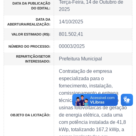
Terça-Feira, 14 de Outubro de
DATA DA PUBLICAÇÃO
DO EDITAL:
2025
DATA DA
14/10/2025
ABERTURA/REALIZAÇÃO:
801.502,41
VALOR ESTIMADO (R$):
00003/2025
NÚMERO DO PROCESSO:
REPARTIÇÃO/SETOR
Prefeitura Municipal
INTERESSADO:
Contratação de empresa
especializada para o
fornecimento, instalação,
comissionamento e entrega
técnica de quatro (04) micro
usinas fotovoltaicas de geração
de energia elétrica, cada uma
OBJETO DA LICITAÇÃO:
com potência instalada de 41,8
kWp, totalizando 167,2 kWp, a