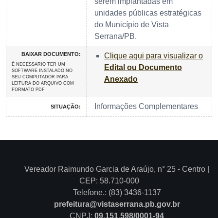
serem implantadas em
unidades públicas estratégicas
do Município de Vista
Serrana/PB.
BAIXAR DOCUMENTO:
Clique aqui para visualizar o
É NECESSARIO TER UM
Edital ou Documento
SOFTWARE INSTALADO NO
SEU COMPUTADOR PARA
Anexado
LEITURA DO ARQUIVO COM
FORMATO PDF
Informações Complementares
SITUAÇÃO:
Vereador Raimundo Garcia de Araújo, n° 25 - Centro |
CEP: 58.710-000
Telefone.: (83) 3436-1137
prefeitura@vistaserrana.pb.gov.br
CNPJ:
09.151.598/0001-94