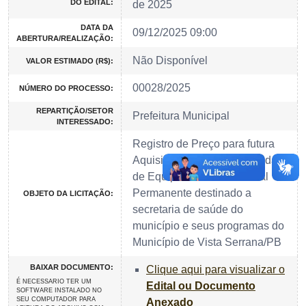
DO EDITAL:
de 2025
DATA DA
09/12/2025 09:00
ABERTURA/REALIZAÇÃO:
Não Disponível
VALOR ESTIMADO (R$):
00028/2025
NÚMERO DO PROCESSO:
REPARTIÇÃO/SETOR
Prefeitura Municipal
INTERESSADO:
Registro de Preço para futura
Aquisição de forma parcelada
de Equipamentos e Material
Permanente destinado a
OBJETO DA LICITAÇÃO:
secretaria de saúde do
município e seus programas do
Município de Vista Serrana/PB
BAIXAR DOCUMENTO:
Clique aqui para visualizar o
É NECESSARIO TER UM
Edital ou Documento
SOFTWARE INSTALADO NO
SEU COMPUTADOR PARA
Anexado