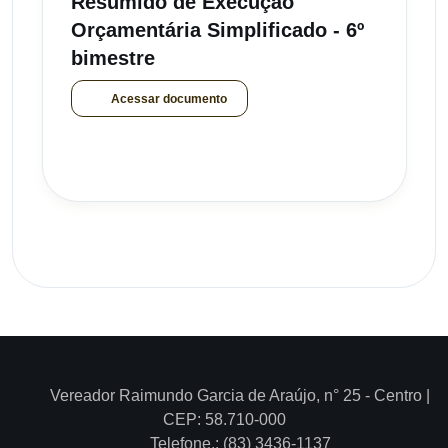
Resumido de Execução
Orçamentária Simplificado - 6º
bimestre
Acessar documento
Vereador Raimundo Garcia de Araújo, n° 25 - Centro |
CEP: 58.710-000
Telefone.: (83) 3436-1137