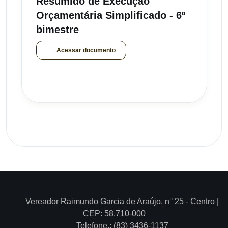
Resumido de Execução
Orçamentária Simplificado - 6º
bimestre
Acessar documento
Vereador Raimundo Garcia de Araújo, n° 25 - Centro |
CEP: 58.710-000
Telefone.: (83) 3436-1137