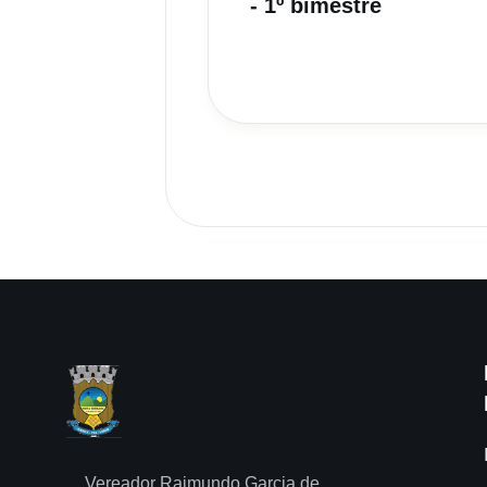
- 1º bimestre
Vereador Raimundo Garcia de