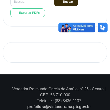
Buscar
Exportar PDFs
Vereador Raimundo Garcia de Araújo, n° 25 - Centro |
CEP: 58.710-000
Telefone.: (83) 3436-1137
prefeitura@vistaserrana.pb.gov.br