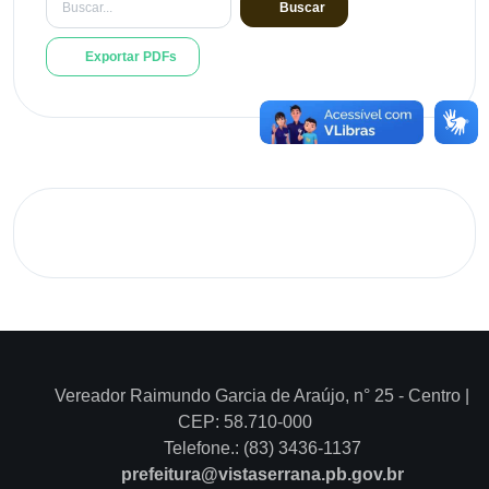
Buscar
Exportar PDFs
Vereador Raimundo Garcia de Araújo, n° 25 - Centro |
CEP: 58.710-000
Telefone.: (83) 3436-1137
prefeitura@vistaserrana.pb.gov.br