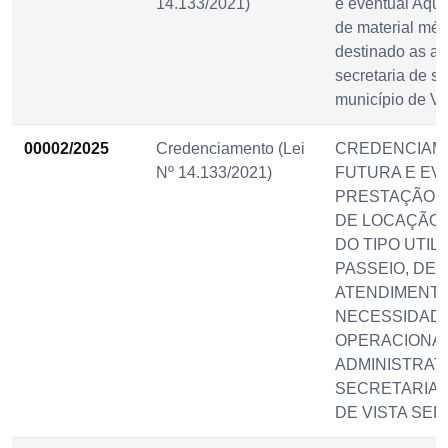
14.133/2021)
e eventual Aqui
de material méd
destinado as at
secretaria de s
município de Vi
00002/2025
Credenciamento (Lei
CREDENCIAM
Nº 14.133/2021)
FUTURA E EV
PRESTAÇÃO D
DE LOCAÇÃO 
DO TIPO UTILI
PASSEIO, DE
ATENDIMENT
NECESSIDAD
OPERACIONAI
ADMINISTRAT
SECRETARIAS
DE VISTA SER