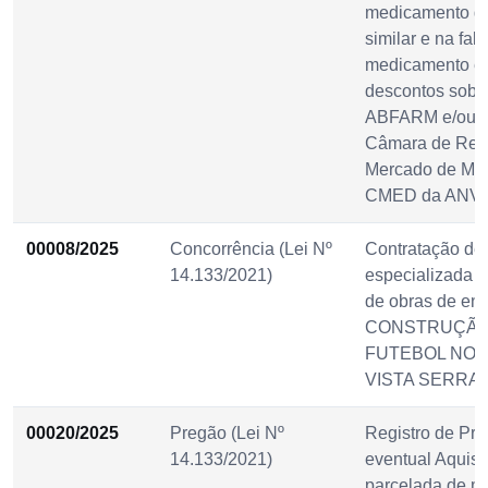
medicamento ge
similar e na falt
medicamento ét
descontos sob 
ABFARM e/ou a 
Câmara de Regu
Mercado de Me
CMED da ANVI
00008/2025
Concorrência (Lei Nº
Contratação de
14.133/2021)
especializada p
de obras de en
CONSTRUÇÃO
FUTEBOL NO 
VISTA SERRAN
00020/2025
Pregão (Lei Nº
Registro de Pre
14.133/2021)
eventual Aquisi
parcelada de m