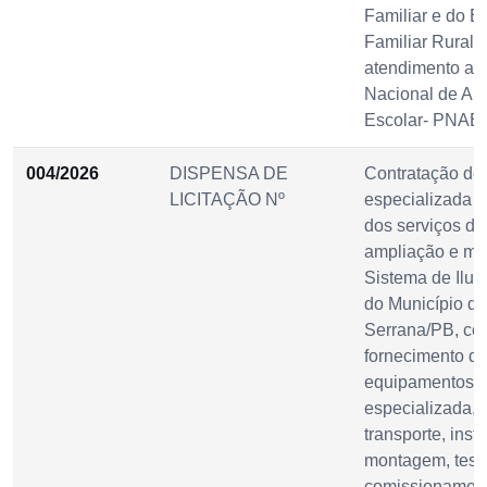
Familiar e do 
Familiar Rural, 
atendimento ao
Nacional de Al
Escolar- PNAE.
004/2026
DISPENSA DE
Contratação de
LICITAÇÃO Nº
especializada 
dos serviços d
ampliação e ma
Sistema de Ilu
do Município de
Serrana/PB, c
fornecimento de
equipamentos, 
especializada, 
transporte, inst
montagem, test
comissionamen