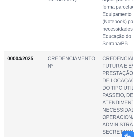
forma parcelad
Equipamento de
(Notebook) para
necessidades da
Educação do Mu
Serrana/PB
00004/2025
CREDENCIAMENTO
CREDENCIAM
Nº
FUTURA E EV
PRESTAÇÃO D
DE LOCAÇÃO 
DO TIPO UTILI
PASSEIO, DE
ATENDIMENT
NECESSIDAD
OPERACIONAI
ADMINISTRAT
SECRETARIAS