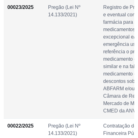
00023/2025
Pregão (Lei Nº
Registro de Pre
14.133/2021)
e eventual cont
farmácia para f
medicamentos, 
excepcional e/o
emergência us
referência o pr
medicamento ge
similar e na falt
medicamento ét
descontos sob 
ABFARM e/ou a 
Câmara de Regu
Mercado de Me
CMED da ANVI
00022/2025
Pregão (Lei Nº
Contratação de 
14.133/2021)
Financeira Públ