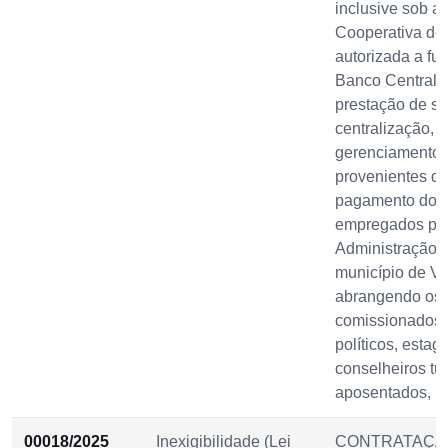
inclusive sob a
Cooperativa de 
autorizada a fu
Banco Central d
prestação de se
centralização, 
gerenciamento d
provenientes de
pagamento dos 
empregados púb
Administração D
município de Vi
abrangendo os e
comissionados,
políticos, estagi
conselheiros tut
aposentados, p
00018/2025
Inexigibilidade (Lei
CONTRATAÇÃ