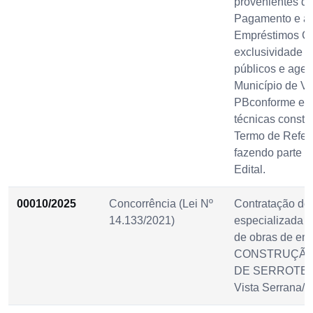
provenientes d
Pagamento e a
Empréstimos C
exclusividade d
públicos e agen
Município de Vi
PBconforme esp
técnicas consta
Termo de Referê
fazendo parte i
Edital.
00010/2025
Concorrência (Lei Nº
Contratação de
14.133/2021)
especializada p
de obras de en
CONSTRUÇÃO
DE SERROTE, n
Vista Serrana/P