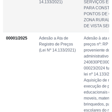
14.133/2021)
SERVIÇOS ES
PARA CONSTR
PONTOS DE Ô
ZONA RURAL 
DE VISTA SER
00001/2025
Adesão a Ata de
Adesão à ata de
Registro de Preços
preços nº: RP 
(Lei Nº 14.133/2021)
proveniente do
administrativo n
240830PE00023 
00023/2024 fu
lei nº 14.133/2
Aquisição de ma
execução de pr
educacionais de
moveis, matemát
brinquedos, pa
escolares do mu