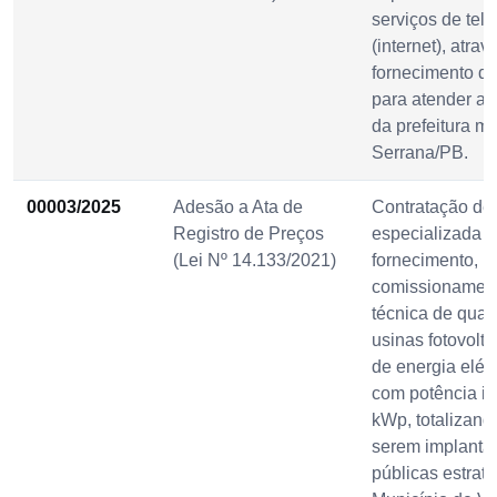
serviços de te
(internet), atrav
fornecimento de
para atender a
da prefeitura mu
Serrana/PB.
00003/2025
Adesão a Ata de
Contratação de
Registro de Preços
especializada p
(Lei Nº 14.133/2021)
fornecimento, i
comissionament
técnica de quatr
usinas fotovolt
de energia elét
com potência in
kWp, totalizand
serem implanta
públicas estrat