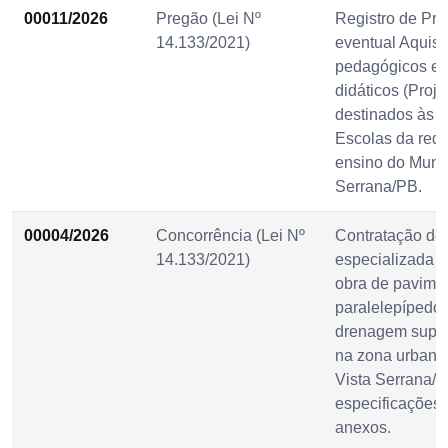
00011/2026
Pregão (Lei Nº
Registro de Pre
14.133/2021)
eventual Aquisi
pedagógicos e 
didáticos (Proj
destinados às 
Escolas da rede
ensino do Munic
Serrana/PB.
00004/2026
Concorrência (Lei Nº
Contratação de
14.133/2021)
especializada 
obra de pavime
paralelepípedo
drenagem superf
na zona urbana
Vista Serrana/
especificações 
anexos.