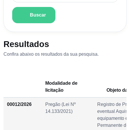
Buscar
Resultados
Confira abaixo os resultados da sua pesquisa.
Modalidade de
licitação
Objeto da l
00012/2026
Pregão (Lei Nº
Registro de Pre
14.133/2021)
eventual Aquisi
equipamento e 
Permanente des