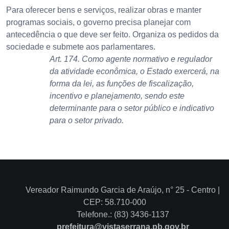
Para oferecer bens e serviços, realizar obras e manter
programas sociais, o governo precisa planejar com
antecedência o que deve ser feito. Organiza os pedidos da
sociedade e submete aos parlamentares.
Art. 174. Como agente normativo e regulador
da atividade econômica, o Estado exercerá, na
forma da lei, as funções de fiscalização,
incentivo e planejamento, sendo este
determinante para o setor público e indicativo
para o setor privado.
Vereador Raimundo Garcia de Araújo, n° 25 - Centro |
CEP: 58.710-000
Telefone.: (83) 3436-1137
prefeitura@vistaserrana.pb.gov.br