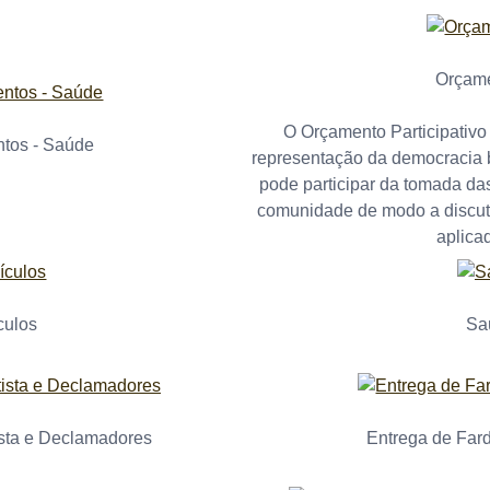
Orçame
O Orçamento Participativ
tos - Saúde
representação da democracia b
pode participar da tomada da
comunidade de modo a discuti
aplica
culos
Sa
ista e Declamadores
Entrega de Far